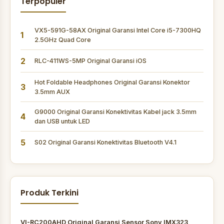
Terpopuler
VX5-591G-58AX Original Garansi Intel Core i5-7300HQ
1
2.5GHz Quad Core
2
RLC-411WS-5MP Original Garansi iOS
Hot Foldable Headphones Original Garansi Konektor
3
3.5mm AUX
G9000 Original Garansi Konektivitas Kabel jack 3.5mm
4
dan USB untuk LED
5
S02 Original Garansi Konektivitas Bluetooth V4.1
Produk Terkini
VI-RC200AHD Original Garansi Sensor Sony IMX323