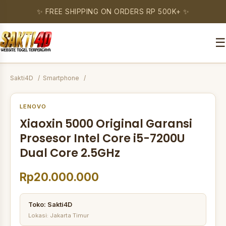
✨ FREE SHIPPING ON ORDERS RP 500K+ ✨
☰
Sakti4D
Smartphone
LENOVO
Xiaoxin 5000 Original Garansi
Prosesor Intel Core i5-7200U
Dual Core 2.5GHz
Rp20.000.000
Toko: Sakti4D
Lokasi: Jakarta Timur