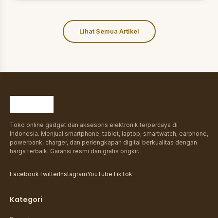
Lihat Semua Artikel
Toko online gadget dan aksesoris elektronik terpercaya di
Indonesia. Menjual smartphone, tablet, laptop, smartwatch, earphone,
powerbank, charger, dan perlengkapan digital berkualitas dengan
harga terbaik. Garansi resmi dan gratis ongkir.
Facebook
Twitter
Instagram
YouTube
TikTok
Kategori