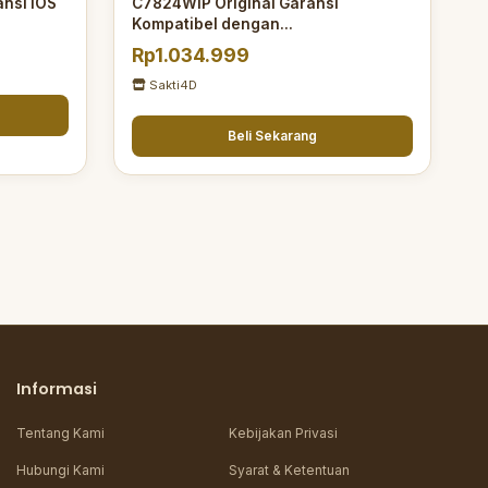
ansi iOS
C7824WIP Original Garansi
Kompatibel dengan...
Rp1.034.999
Sakti4D
Beli Sekarang
Informasi
Tentang Kami
Kebijakan Privasi
Hubungi Kami
Syarat & Ketentuan