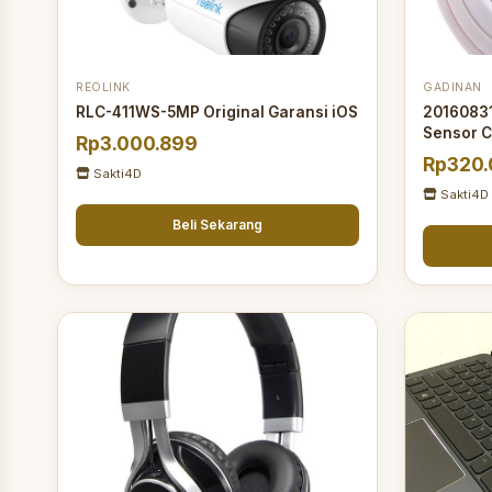
REOLINK
GADINAN
RLC-411WS-5MP Original Garansi iOS
20160831
Sensor 
Rp3.000.899
Rp320
Sakti4D
Sakti4D
Beli Sekarang