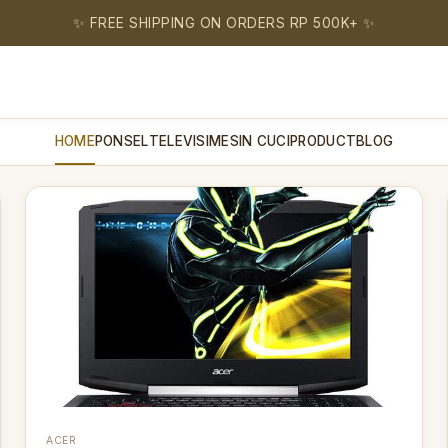
✨ FREE SHIPPING ON ORDERS RP 500K+ ✨
HOME
PONSEL
TELEVISI
MESIN CUCI
PRODUCT
BLOG
ACER