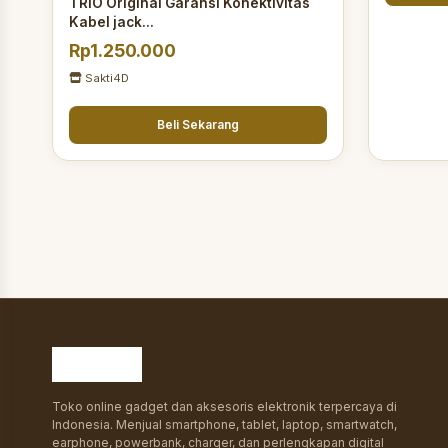
TRIO Original Garansi Konektivitas
Kabel jack...
Rp1.250.000
Sakti4D
Beli Sekarang
Toko online gadget dan aksesoris elektronik terpercaya di
Indonesia. Menjual smartphone, tablet, laptop, smartwatch,
earphone, powerbank, charger, dan perlengkapan digital