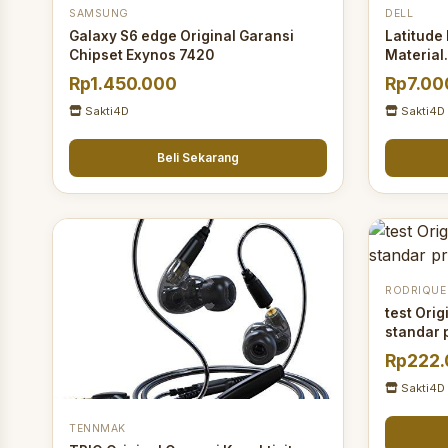
SAMSUNG
DELL
Galaxy S6 edge Original Garansi
Latitude
Chipset Exynos 7420
Material.
Rp1.450.000
Rp7.00
Sakti4D
Sakti4D
Beli Sekarang
RODRIQUE
test Orig
standar 
Rp222
Sakti4D
TENNMAK