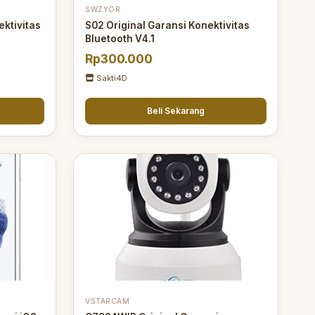
SWZYOR
ektivitas
S02 Original Garansi Konektivitas
Bluetooth V4.1
Rp300.000
Sakti4D
Beli Sekarang
VSTARCAM