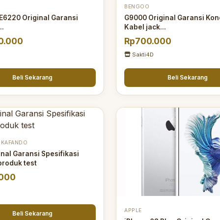
BENGOO
 E6220 Original Garansi
G9000 Original Garansi Kon
..
Kabel jack...
0.000
Rp700.000
Sakti4D
Beli Sekarang
Beli Sekarang
 KAFANDO
inal Garansi Spesifikasi
produk test
.000
APPLE
Beli Sekarang