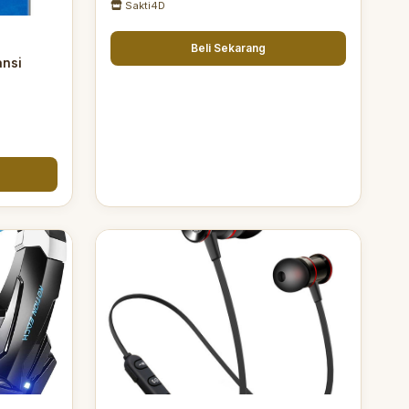
Sakti4D
Beli Sekarang
ansi